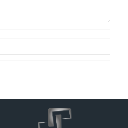
Nome:*
E-
mail:*
Site: