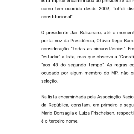
lista tríplice encaminhada ao presidente da 
como tem ocorrido desde 2003, Toffoli dis
constitucional”.
O presidente Jair Bolsonaro, até o momen
porta-voz da Presidência, Otávio Rego Barr
consideração “todas as circunstâncias”. E
“estudar” a lista, mas que observa a “Const
“aos 48 do segundo tempo”. As regras co
ocupado por algum membro do MP, não prev
seleção.
Na lista encaminhada pela Associação Nacio
da República, constam, em primeiro e segu
Mario Bonsaglia e Luiza Frischeisen, respect
é o terceiro nome.