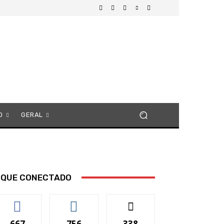
O
GERAL
IQUE CONECTADO
667
756
338