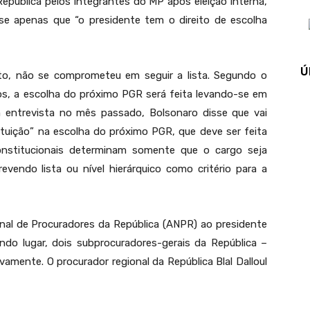
República pelos integrantes do MP após eleição interna,
se apenas que “o presidente tem o direito de escolha
Ú
to, não se comprometeu em seguir a lista. Segundo o
os, a escolha do próximo PGR será feita levando-se em
m entrevista no mês passado, Bolsonaro disse que vai
ituição” na escolha do próximo PGR, que deve ser feita
nstitucionais determinam somente que o cargo seja
endo lista ou nível hierárquico como critério para a
nal de Procuradores da República (ANPR) ao presidente
ndo lugar, dois subprocuradores-gerais da República –
ivamente. O procurador regional da República Blal Dalloul