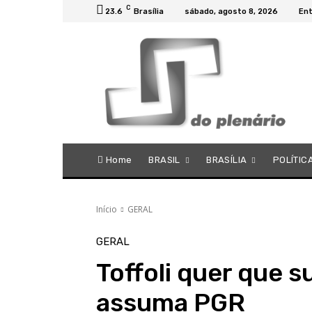
C
23.6
Brasília
sábado, agosto 8, 2026
Ent
Home
BRASIL
BRASÍLIA
POLÍTIC
Início
GERAL
GERAL
Toffoli quer que 
assuma PGR