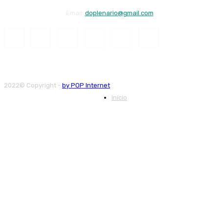
Email:
doplenario@gmail.com
2022© Copyright -
by POP Internet
Início