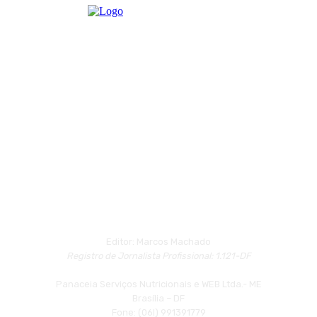
Editor: Marcos Machado
Registro de Jornalista Profissional: 1.121-DF
Panaceia Serviços Nutricionais e WEB Ltda.- ME
Brasília – DF
Fone: (06l) 991391779