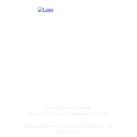
Editor: Marcos Machado
Registro de Jornalista Profissional: 1.121-DF
Panaceia Serviços Nutricionais e WEB Ltda.- ME
Brasília – DF