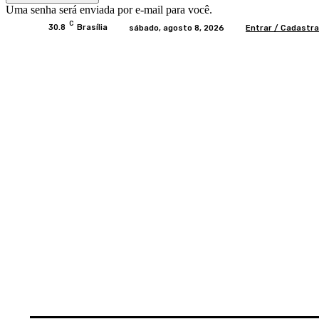
Uma senha será enviada por e-mail para você.
C
30.8
Brasília
sábado, agosto 8, 2026
Entrar / Cadastra
Home
BRASIL
BRASÍLIA
POLÍTICA
EC