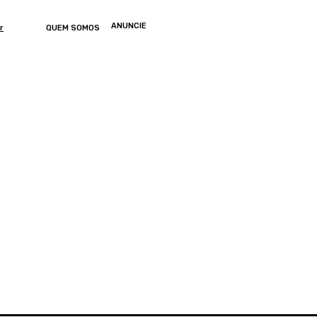
ANUNCIE
r
QUEM SOMOS
ONOMIA
ARTIGOS
ENTRETENIMENTO
MUNDO
GERAL