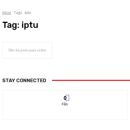
Início
Tags
Iptu
Tag:
iptu
Não há posts para exibir
STAY CONNECTED
0
Fãs