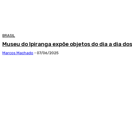
BRASIL
Museu do Ipiranga expõe objetos do dia a dia do
Marcos Machado
-
07/06/2025