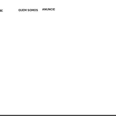
ANUNCIE
ar
QUEM SOMOS
ONOMIA
ARTIGOS
ENTRETENIMENTO
MUNDO
GERAL