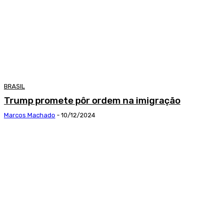
BRASIL
Trump promete pôr ordem na imigração
Marcos Machado
-
10/12/2024