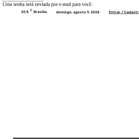
Uma senha será enviada por e-mail para você.
C
20.8
Brasília
domingo, agosto 9, 2026
Entrar / Cadastr
Home
BRASIL
BRASÍLIA
POLÍTICA
EC