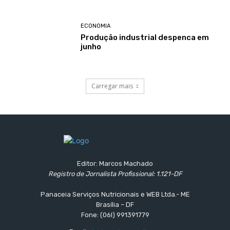
ECONOMIA
Produção industrial despenca em
junho
Carregar mais
Editor: Marcos Machado
Registro de Jornalista Profissional: 1.121-DF
Panaceia Serviços Nutricionais e WEB Ltda.- ME
Brasília – DF
Fone: (06l) 991391779