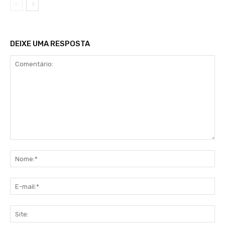
DEIXE UMA RESPOSTA
Comentário:
No
E-
mai
Sit