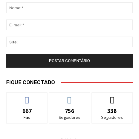
No
E-
mai
Sit
FIQUE CONECTADO
667
756
338
Fãs
Seguidores
Seguidores