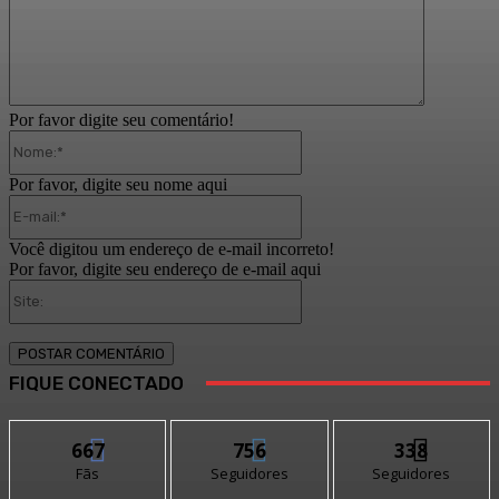
Por favor digite seu comentário!
Nome:*
Por favor, digite seu nome aqui
E-
mail:*
Você digitou um endereço de e-mail incorreto!
Por favor, digite seu endereço de e-mail aqui
Site:
FIQUE CONECTADO
667
756
338
Fãs
Seguidores
Seguidores