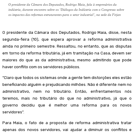
O presidente da Câmara dos Deputados, Rodrigo Maia, fala à empresários da
indústria, durante encontro sobre os ‘Diálogos da Indústria com o Congresso sobre
os impactos das reformas estruturantes para o setor industrial’, na sede da Firjan
O presidente da Câmara dos Deputados, Rodrigo Maia, disse, nesta
segunda-feira (10), que espera aprovar a reforma administrativa
ainda no primeiro semestre. Ressaltou, no entanto, que as disputas
em torno da reforma tributária, já em tramitação na Casa, devem ser
maiores do que as da administrativa, mesmo admitindo que pode
haver conflito com os servidores públicos.
“Claro que todos os sistemas onde a gente tem distorções eles estão
beneficiando alguém e prejudicando milhões. Não é diferente nem no
administrativo, nem no tributário. Então, enfrentamentos nós
teremos, mais no tributário do que no administrativo, já que o
governo decidiu que é melhor uma reforma para os novos
servidores”.
Para Maia, o fato de a proposta de reforma administrativa tratar
apenas dos novos servidores, vai ajudar a diminuir os conflitos e