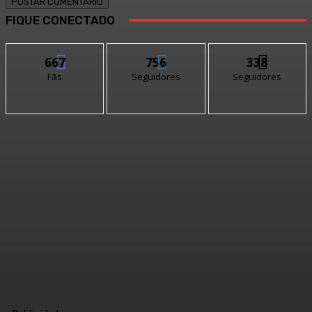
FIQUE CONECTADO
667
756
338
Fãs
Seguidores
Seguidores