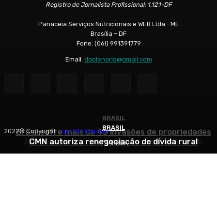
Registro de Jornalista Profissional: 1.121-DF
Panaceia Serviços Nutricionais e WEB Ltda.- ME
Brasília – DF
Fone: (06l) 991391779
Email:
doplenario@gmail.com
BRASIL
BRASIL
BRASIL
Brasil sofre mais de 40 invasões de propriedades
2022© Copyright -
by POP Internet
Concorrência desleal ameaça o setor leiteiro
CMN autoriza renegociação de dívida rural
rurais
Início