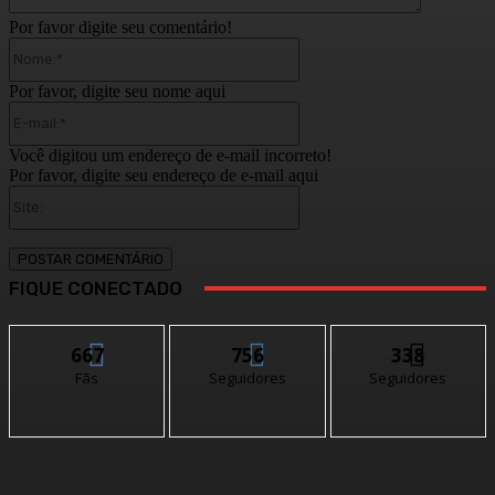
Por favor digite seu comentário!
Nome:*
Por favor, digite seu nome aqui
E-
mail:*
Você digitou um endereço de e-mail incorreto!
Por favor, digite seu endereço de e-mail aqui
Site:
FIQUE CONECTADO
667
756
338
Fãs
Seguidores
Seguidores