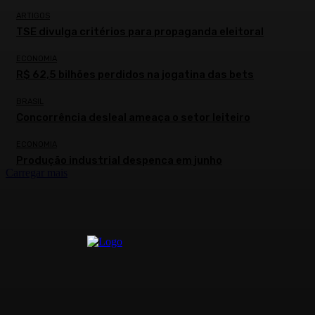
ARTIGOS
TSE divulga critérios para propaganda eleitoral
ECONOMIA
R$ 62,5 bilhões perdidos na jogatina das bets
BRASIL
Concorrência desleal ameaça o setor leiteiro
ECONOMIA
Produção industrial despenca em junho
Carregar mais