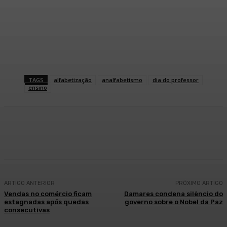
TAGS
alfabetização
analfabetismo
dia do professor
ensino
Facebook
WhatsApp
Telegram
ARTIGO ANTERIOR
PRÓXIMO ARTIGO
Vendas no comércio ficam
Damares condena silêncio do
estagnadas após quedas
governo sobre o Nobel da Paz
consecutivas