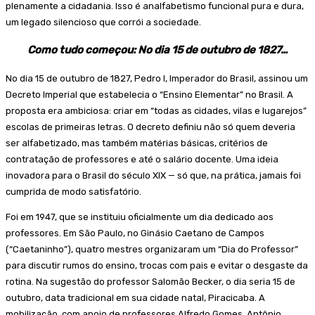
plenamente a cidadania. Isso é analfabetismo funcional pura e dura,
um legado silencioso que corrói a sociedade.
Como tudo começou: No dia 15 de outubro de 1827…
No dia 15 de outubro de 1827, Pedro I, Imperador do Brasil, assinou um
Decreto Imperial que estabelecia o “Ensino Elementar” no Brasil. A
proposta era ambiciosa: criar em “todas as cidades, vilas e lugarejos”
escolas de primeiras letras. O decreto definiu não só quem deveria
ser alfabetizado, mas também matérias básicas, critérios de
contratação de professores e até o salário docente. Uma ideia
inovadora para o Brasil do século XIX — só que, na prática, jamais foi
cumprida de modo satisfatório.
Foi em 1947, que se instituiu oficialmente um dia dedicado aos
professores. Em São Paulo, no Ginásio Caetano de Campos
(“Caetaninho”), quatro mestres organizaram um “Dia do Professor”
para discutir rumos do ensino, trocas com pais e evitar o desgaste da
rotina. Na sugestão do professor Salomão Becker, o dia seria 15 de
outubro, data tradicional em sua cidade natal, Piracicaba. A
mobilização, com apoio de professores Alfredo Gomes, Antônio