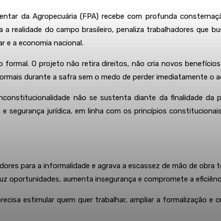
entar da Agropecuária (FPA) recebe com profunda consternação
 a realidade do campo brasileiro, penaliza trabalhadores que bu
r e a economia nacional.
 formal. O projeto não retira direitos, não cria novos benefícios 
ormais durante a safra sem o medo de perder imediatamente o a
e inconstitucionalidade não se sustenta diante da finalidade d
e segurança jurídica, em linha com os princípios constitucionais 
dores para a informalidade e agrava a escassez de mão de obra 
duz oportunidades, aumenta insegurança e compromete a eficiênc
 precisa estimular quem quer trabalhar, ampliar a formalização e