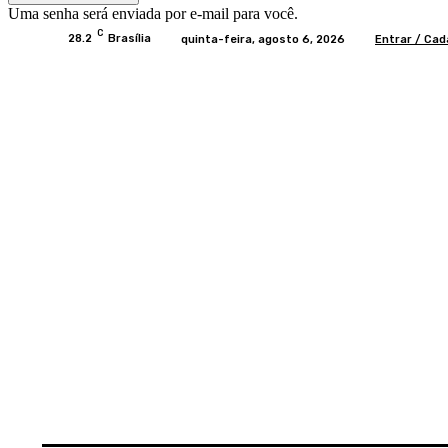
Uma senha será enviada por e-mail para você.
C
28.2
Brasília
quinta-feira, agosto 6, 2026
Entrar / Cad
Home
BRASIL
BRASÍLIA
POLÍTICA
EC