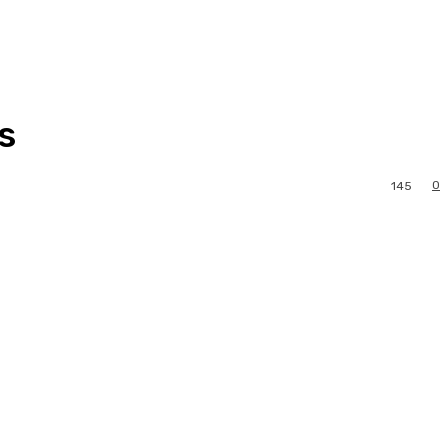
s
0
145