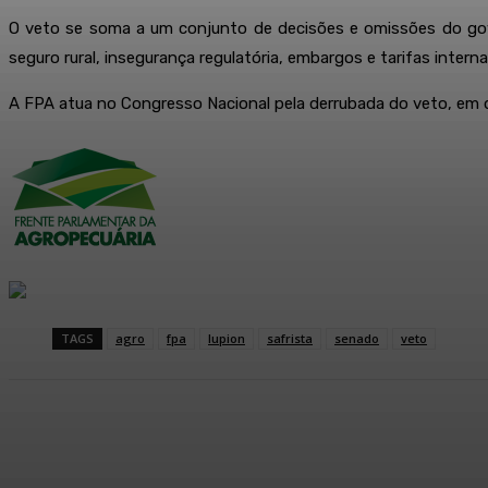
O veto se soma a um conjunto de decisões e omissões do gover
seguro rural, insegurança regulatória, embargos e tarifas inter
A FPA atua no Congresso Nacional pela derrubada do veto, em de
TAGS
agro
fpa
lupion
safrista
senado
veto
Compartilhado
Facebook
WhatsApp