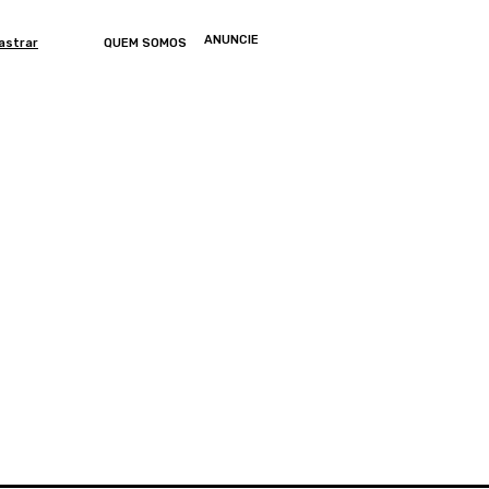
ANUNCIE
astrar
QUEM SOMOS
ONOMIA
ARTIGOS
ENTRETENIMENTO
MUNDO
GERAL