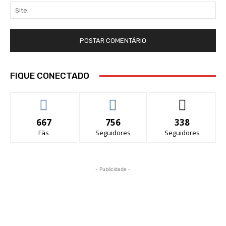
Sit
FIQUE CONECTADO
667
756
338
Fãs
Seguidores
Seguidores
- Publicidade -