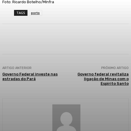
Foto: Ricardo Botelho/MInfra
TAGS
porto
Facebook
WhatsApp
Telegram
ARTIGO ANTERIOR
PRÓXIMO ARTIGO
Governo Federal investe nas
Governo federal revitaliza
estradas do Pará
ligação de Minas com o
Espirito Santo