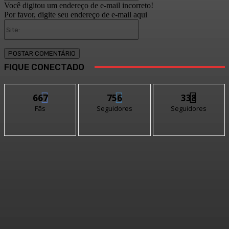
Você digitou um endereço de e-mail incorreto!
Por favor, digite seu endereço de e-mail aqui
Site:
FIQUE CONECTADO
667
756
338
Fãs
Seguidores
Seguidores