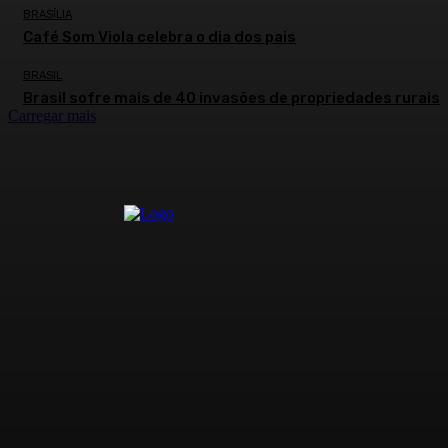
BRASÍLIA
Café Som Viola celebra o dia dos pais
BRASIL
Brasil sofre mais de 40 invasões de propriedades rurais
Carregar mais