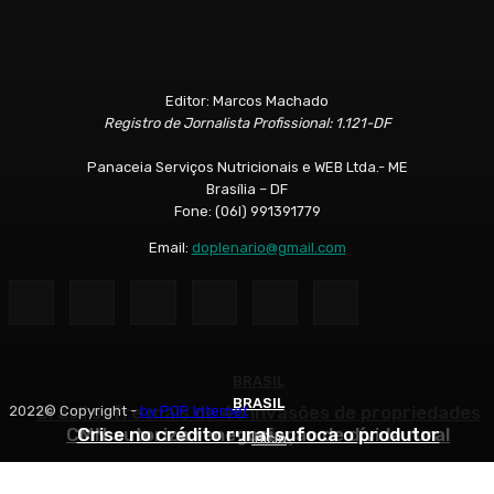
Editor: Marcos Machado
Registro de Jornalista Profissional: 1.121-DF
Panaceia Serviços Nutricionais e WEB Ltda.- ME
Brasília – DF
Fone: (06l) 991391779
Email:
doplenario@gmail.com
BRASIL
BRASIL
BRASIL
Brasil sofre mais de 40 invasões de propriedades
2022© Copyright -
by POP Internet
CMN autoriza renegociação de dívida rural
Crise no crédito rural sufoca o produtor
rurais
Início