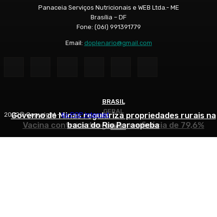
Panaceia Serviços Nutricionais e WEB Ltda.- ME
Brasília – DF
Fone: (06l) 991391779
Email:
doplenario@gmail.com
BRASIL
GERAL
GERAL
Governo de Minas regulariza propriedades rurais na
2022© Copyright -
by POP Internet
Vacina contra a dengue tem eficácia de 79,6%
bacia do Rio Paraopeba
Morre Delfim Netto
Início