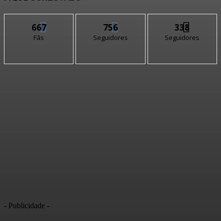
667
756
338
Fãs
Seguidores
Seguidores
- Publicidade -