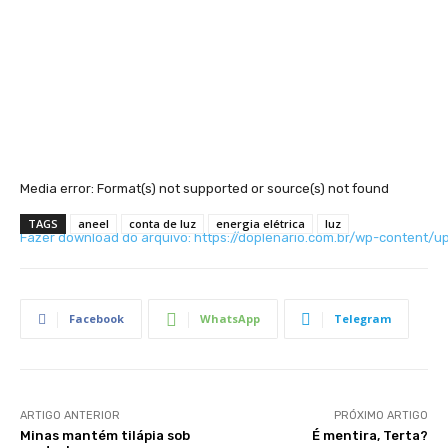
Media error: Format(s) not supported or source(s) not found
TAGS
aneel
conta de luz
energia elétrica
luz
Fazer download do arquivo: https://doplenario.com.br/wp-content
00:00
Facebook
WhatsApp
Telegram
ARTIGO ANTERIOR
PRÓXIMO ARTIGO
Minas mantém tilápia sob
É mentira, Terta?