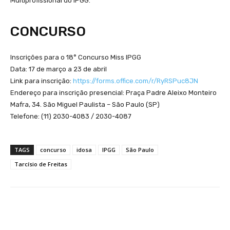
Multiprofissional do IPGG.
CONCURSO
Inscrições para o 18° Concurso Miss IPGG
Data: 17 de março a 23 de abril
Link para inscrição:
https://forms.office.com/r/RyRSPuc8JN
Endereço para inscrição presencial: Praça Padre Aleixo Monteiro
Mafra, 34. São Miguel Paulista – São Paulo (SP)
Telefone: (11) 2030-4083 / 2030-4087
TAGS
concurso
idosa
IPGG
São Paulo
Tarcísio de Freitas
Facebook
WhatsApp
Telegram