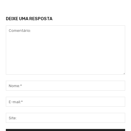
DEIXE UMA RESPOSTA
Comentário:
No
E-
mai
Sit