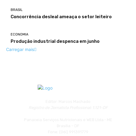
BRASIL
Concorrência desleal ameaça o setor leiteiro
ECONOMIA
Produção industrial despenca em junho
Carregar mais
Editor: Marcos Machado
Registro de Jornalista Profissional: 1.121-DF
Panaceia Serviços Nutricionais e WEB Ltda.- ME
Brasília – DF
Fone: (06l) 991391779