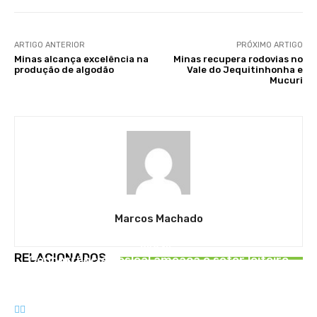
ARTIGO ANTERIOR
PRÓXIMO ARTIGO
Minas alcança excelência na
Minas recupera rodovias no
produção de algodão
Vale do Jequitinhonha e
Mucuri
Marcos Machado
BRASIL
BRASIL
BRASÍLIA
RELACIONADOS
Concorrência desleal ameaça o setor leiteiro
Brasil sofre mais de 40 invasões de
Café Som Viola celebra o dia dos pais
propriedades rurais