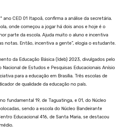
º ano CED 01 Itapoã, confirma a análise da secretária.
ola, onde começou a jogar há dois anos e hoje é o
hor parte da escola. Ajuda muito o aluno e incentiva
s notas. Então, incentiva a gente”, elogia o estudante.
mento da Educação Básica (Ideb) 2023, divulgados pelo
to Nacional de Estudos e Pesquisas Educacionais Anísio
iciativa para a educação em Brasília. Três escolas de
icador de qualidade da educação no país.
ino fundamental 19, de Taguatinga, e 01, do Núcleo
colocadas, sendo a escola do Núcleo Bandeirante
entro Educacional 416, de Santa Maria, se destacou
médio.