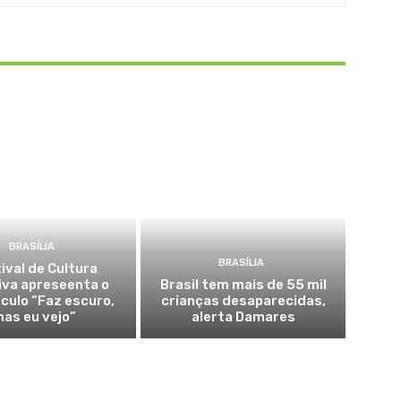
BRASÍLIA
BRASÍLIA
ival de Cultura
iva apreseenta o
Brasil tem mais de 55 mil
culo “Faz escuro,
crianças desaparecidas,
as eu vejo”
alerta Damares