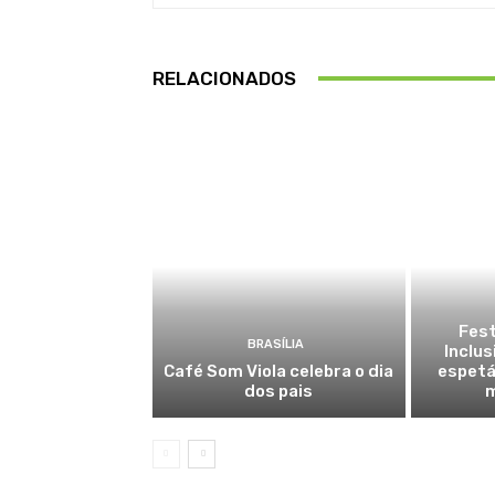
RELACIONADOS
Fest
BRASÍLIA
Inclus
Café Som Viola celebra o dia
espetá
dos pais
m