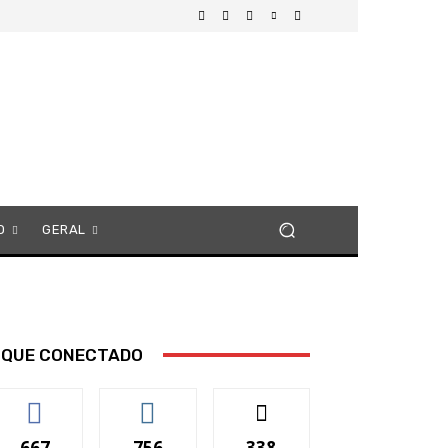
O
GERAL
IQUE CONECTADO
667
756
338