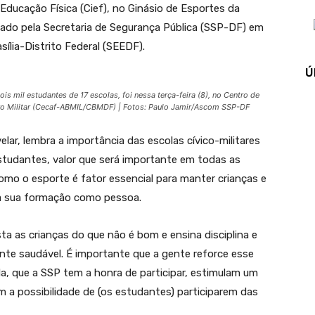
 Educação Física (Cief), no Ginásio de Esportes da
zado pela Secretaria de Segurança Pública (SSP-DF) em
ília-Distrito Federal (SEEDF).
Ú
is mil estudantes de 17 escolas, foi nessa terça-feira (8), no Centro de
o Militar (Cecaf-ABMIL/CBMDF) | Fotos: Paulo Jamir/Ascom SSP-DF
lar, lembra a importância das escolas cívico-militares
studantes, valor que será importante em todas as
como o esporte é fator essencial para manter crianças e
a sua formação como pessoa.
a as crianças do que não é bom e ensina disciplina e
nte saudável. É importante que a gente reforce esse
a, que a SSP tem a honra de participar, estimulam um
m a possibilidade de (os estudantes) participarem das