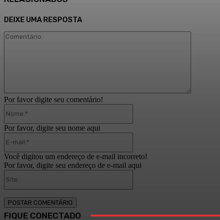
DEIXE UMA RESPOSTA
Comentár
Por favor digite seu comentário!
Nome:*
Por favor, digite seu nome aqui
E-
mail:*
Você digitou um endereço de e-mail incorreto!
Por favor, digite seu endereço de e-mail aqui
Site:
FIQUE CONECTADO