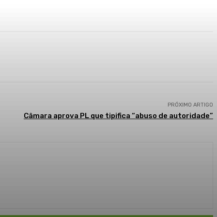
PRÓXIMO ARTIGO
Câmara aprova PL que tipifica “abuso de autoridade”