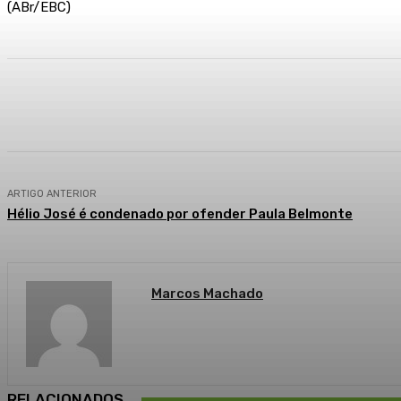
(ABr/EBC)
Compartilhado
Facebook
WhatsApp
ARTIGO ANTERIOR
Hélio José é condenado por ofender Paula Belmonte
Marcos Machado
RELACIONADOS