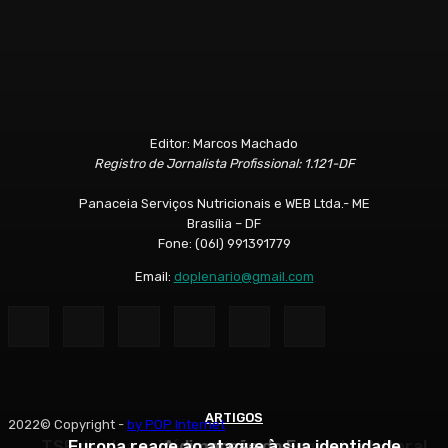
Editor: Marcos Machado
Registro de Jornalista Profissional: 1.121-DF
Panaceia Serviços Nutricionais e WEB Ltda.- ME
Brasília – DF
Fone: (06l) 991391779
Email:
doplenario@gmail.com
ARTIGOS
ARTIGOS
ARTIGOS
2022© Copyright -
by POP Internet
TSE divulga critérios para propaganda eleitoral
Europa reage ao ataque à sua identidade
A dimensão do Eu