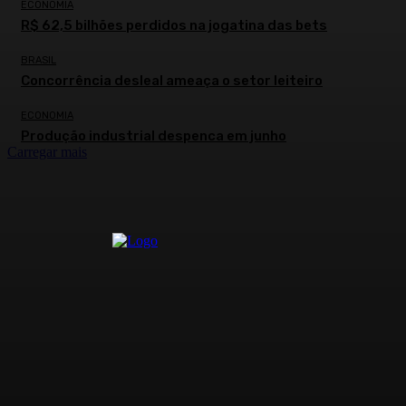
ECONOMIA
R$ 62,5 bilhões perdidos na jogatina das bets
BRASIL
Concorrência desleal ameaça o setor leiteiro
ECONOMIA
Produção industrial despenca em junho
Carregar mais