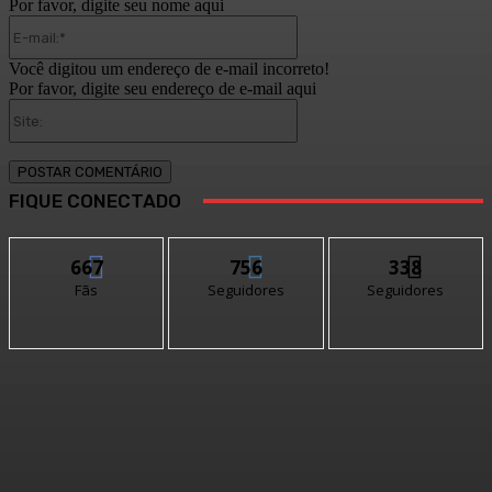
Por favor, digite seu nome aqui
E-
mail:*
Você digitou um endereço de e-mail incorreto!
Por favor, digite seu endereço de e-mail aqui
Site:
FIQUE CONECTADO
667
756
338
Fãs
Seguidores
Seguidores