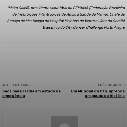
*Maira Caleffi, presidente voluntária da FEMAMA (Federação Brasileira
de Instituições Filantrópicas de Apoio à Saúde da Mama), Chefe do
Serviço de Mastologia do Hospital Moinhos de Vento e Líder do Comitê
Executivo do City Cancer Challenge Porto Alegre
Facebook
WhatsApp
Telegram
ARTIGO ANTERIOR
PRÓXIMO ARTIGO
Seca põe Brasília em estado de
Dia Mundial do Pão: aprenda
emergência
um pouco da história