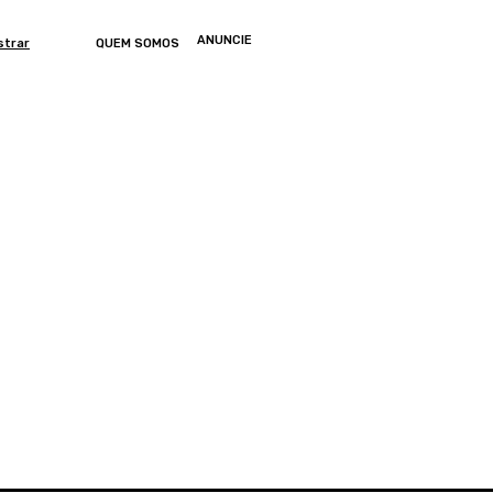
ANUNCIE
strar
QUEM SOMOS
ONOMIA
ARTIGOS
ENTRETENIMENTO
MUNDO
GERAL