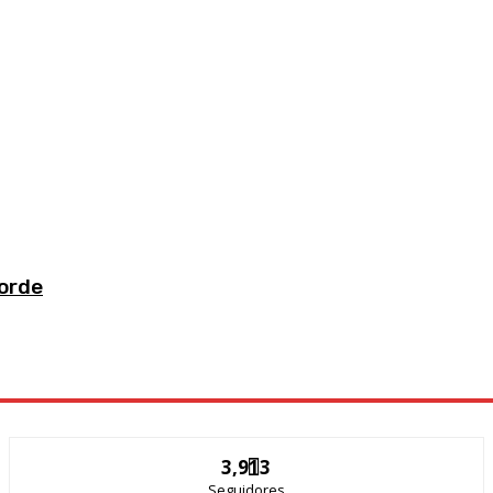
orde
3,913
Seguidores