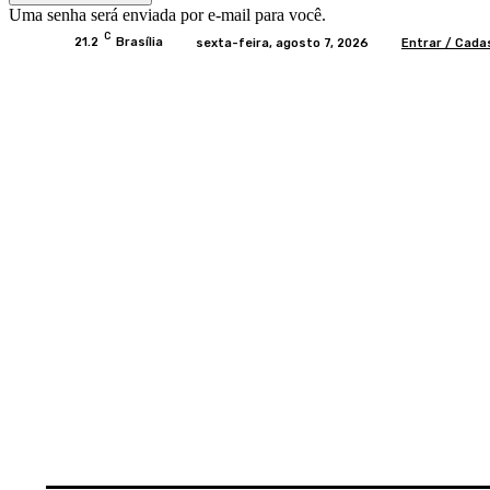
Uma senha será enviada por e-mail para você.
C
21.2
Brasília
sexta-feira, agosto 7, 2026
Entrar / Cada
Home
BRASIL
BRASÍLIA
POLÍTICA
EC