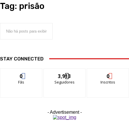
Tag:
prisão
Não há posts para exibir
STAY CONNECTED
0
3,913
0
Fãs
Seguidores
Inscritos
- Advertisement -