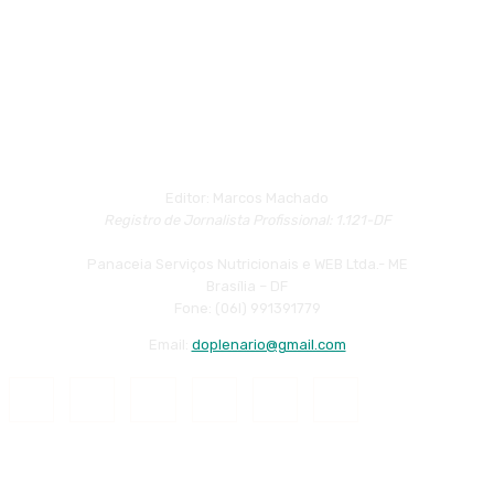
Editor: Marcos Machado
Registro de Jornalista Profissional: 1.121-DF
Panaceia Serviços Nutricionais e WEB Ltda.- ME
Brasília – DF
Fone: (06l) 991391779
Email:
doplenario@gmail.com