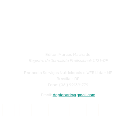
Editor: Marcos Machado
Registro de Jornalista Profissional: 1.121-DF
Panaceia Serviços Nutricionais e WEB Ltda.- ME
Brasília – DF
Fone: (06l) 991391779
Email:
doplenario@gmail.com