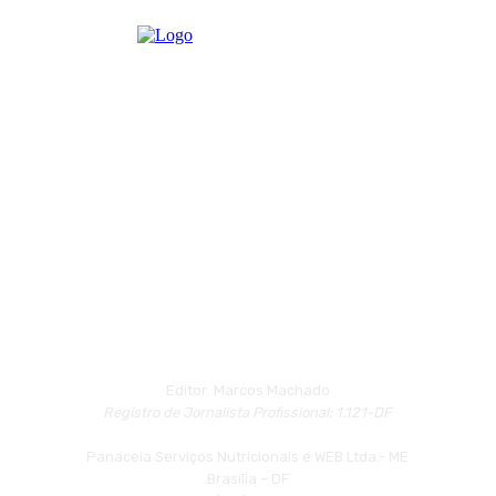
Editor: Marcos Machado
Registro de Jornalista Profissional: 1.121-DF
Panaceia Serviços Nutricionais e WEB Ltda.- ME
Brasília – DF