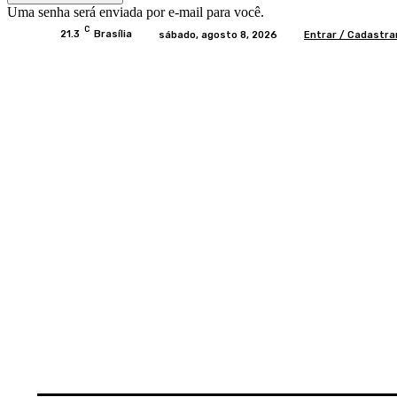
Uma senha será enviada por e-mail para você.
C
21.3
Brasília
sábado, agosto 8, 2026
Entrar / Cadastra
Home
BRASIL
BRASÍLIA
POLÍTICA
EC