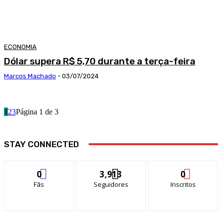
ECONOMIA
Dólar supera R$ 5,70 durante a terça-feira
Marcos Machado
-
03/07/2024
1
2
3
Página 1 de 3
STAY CONNECTED
0
3,913
0
Fãs
Seguidores
Inscritos