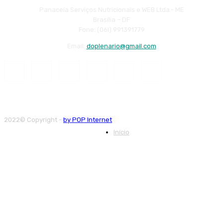
Panaceia Serviços Nutricionais e WEB Ltda.- ME
Brasília – DF
Fone: (06l) 991391779
Email:
doplenario@gmail.com
2022© Copyright -
by POP Internet
Início