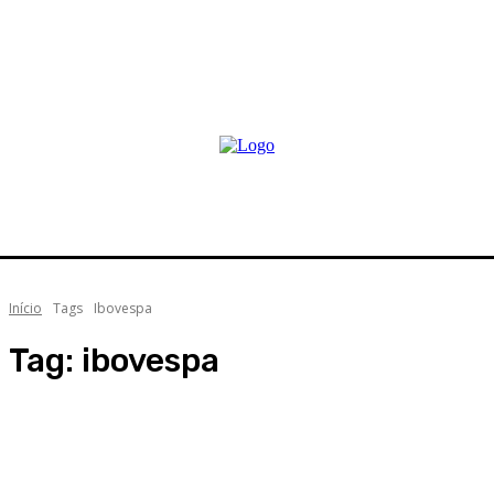
Início
Tags
Ibovespa
Tag:
ibovespa