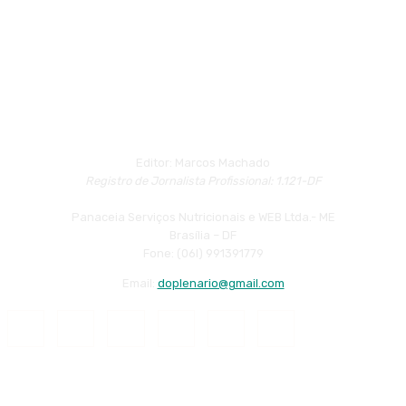
Editor: Marcos Machado
Registro de Jornalista Profissional: 1.121-DF
Panaceia Serviços Nutricionais e WEB Ltda.- ME
Brasília – DF
Fone: (06l) 991391779
Email:
doplenario@gmail.com