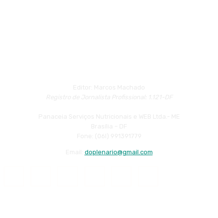
Editor: Marcos Machado
Registro de Jornalista Profissional: 1.121-DF
Panaceia Serviços Nutricionais e WEB Ltda.- ME
Brasília – DF
Fone: (06l) 991391779
Email:
doplenario@gmail.com