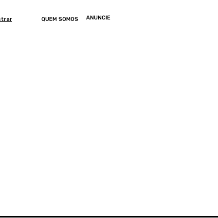
ANUNCIE
strar
QUEM SOMOS
ONOMIA
ARTIGOS
ENTRETENIMENTO
MUNDO
GERAL