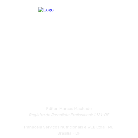
Editor: Marcos Machado
Registro de Jornalista Profissional: 1.121-DF
Panaceia Serviços Nutricionais e WEB Ltda.- ME
Brasília – DF