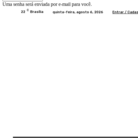
Uma senha será enviada por e-mail para você.
C
22
Brasília
quinta-feira, agosto 6, 2026
Entrar / Cada
Home
BRASIL
BRASÍLIA
POLÍTICA
EC