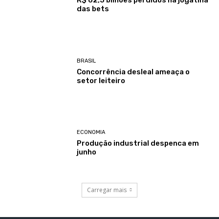
R$ 62,5 bilhões perdidos na jogatina
das bets
BRASIL
Concorrência desleal ameaça o
setor leiteiro
ECONOMIA
Produção industrial despenca em
junho
Carregar mais