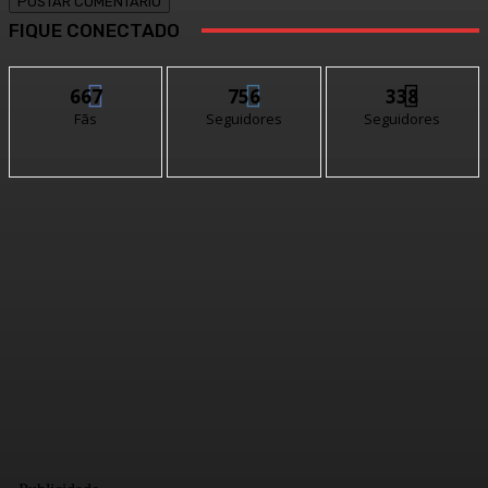
FIQUE CONECTADO
667
756
338
Fãs
Seguidores
Seguidores