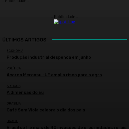
- Publicidade -
- Publicidade -
ÚLTIMOS ARTIGOS
ECONOMIA
Produção industrial despenca em junho
POLÍTICA
Acordo Mercosul-UE amplia risco para o agro
ARTIGOS
A dimensão do Eu
BRASÍLIA
Café Som Viola celebra o dia dos pais
BRASIL
Brasil sofre mais de 40 invasões de propriedades rurais