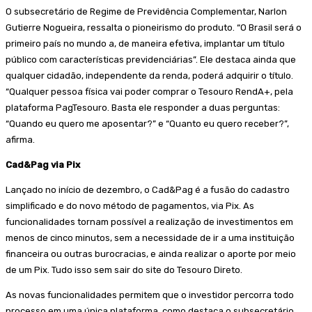
O subsecretário de Regime de Previdência Complementar, Narlon
Gutierre Nogueira, ressalta o pioneirismo do produto. “O Brasil será o
primeiro país no mundo a, de maneira efetiva, implantar um título
público com características previdenciárias”. Ele destaca ainda que
qualquer cidadão, independente da renda, poderá adquirir o título.
“Qualquer pessoa física vai poder comprar o Tesouro RendA+, pela
plataforma PagTesouro. Basta ele responder a duas perguntas:
“Quando eu quero me aposentar?” e “Quanto eu quero receber?”,
afirma.
Cad&Pag via Pix
Lançado no início de dezembro, o Cad&Pag é a fusão do cadastro
simplificado e do novo método de pagamentos, via Pix. As
funcionalidades tornam possível a realização de investimentos em
menos de cinco minutos, sem a necessidade de ir a uma instituição
financeira ou outras burocracias, e ainda realizar o aporte por meio
de um Pix. Tudo isso sem sair do site do Tesouro Direto.
As novas funcionalidades permitem que o investidor percorra todo
processo em uma única plataforma, como destaca o subsecretário