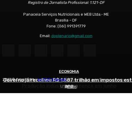
Registro de Jornalista Profissional: 1.121-DF
Panaceia Serviços Nutricionais e WEB Ltda.- ME
Brasília – DF
Fone: (06l) 991391779
Email:
doplenario@gmail.com
ECONOMIA
ECONOMIA
ECONOMIA
Governo já recolheu R$ 1,587 trilhão em impostos es
R$ 144,1 bilhões é o rombo nas contas do governo e
2022© Copyright -
by POP Internet
Produção industrial despenca em junho
um ano
ano
Início