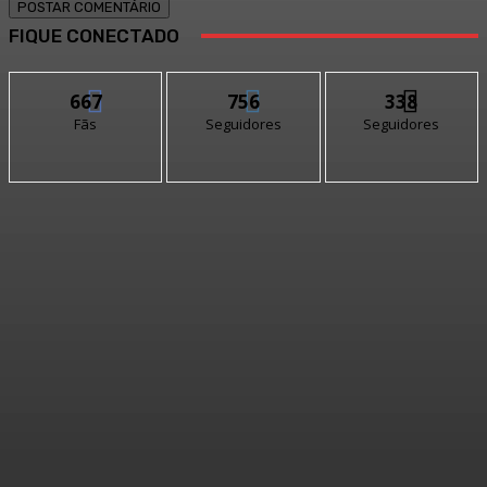
FIQUE CONECTADO
667
756
338
Fãs
Seguidores
Seguidores