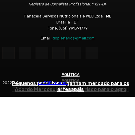
Registro de Jornalista Profissional: 1.121-DF
Panaceia Serviços Nutricionais e WEB Ltda.- ME
Brasília – DF
Fone: (06l) 991391779
Email:
doplenario@gmail.com
POLÍTICA
POLÍTICA
ARTIGOS
Pequenos produtores ganham mercado para os
2022© Copyright -
by POP Internet
TSE divulga critérios para propaganda eleitoral
Acordo Mercosul-UE amplia risco para o agro
artesanais
Início