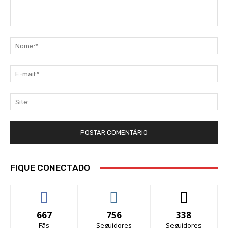
Comentário:
No
E-
mai
Sit
FIQUE CONECTADO
667
756
338
Fãs
Seguidores
Seguidores