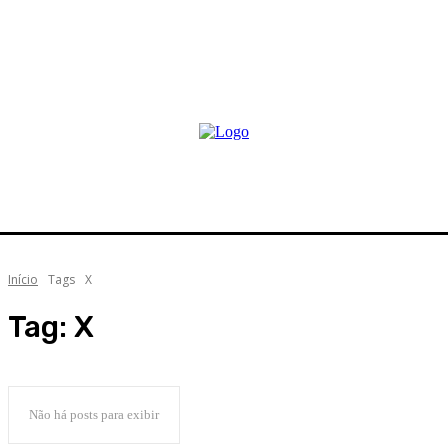
Início
Tags
X
Tag:
X
Não há posts para exibir