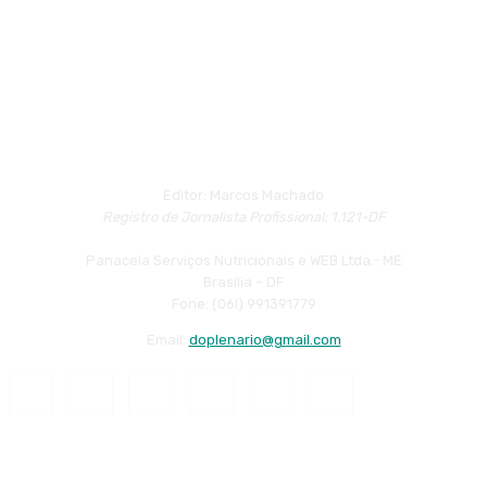
Editor: Marcos Machado
Registro de Jornalista Profissional: 1.121-DF
Panaceia Serviços Nutricionais e WEB Ltda.- ME
Brasília – DF
Fone: (06l) 991391779
Email:
doplenario@gmail.com