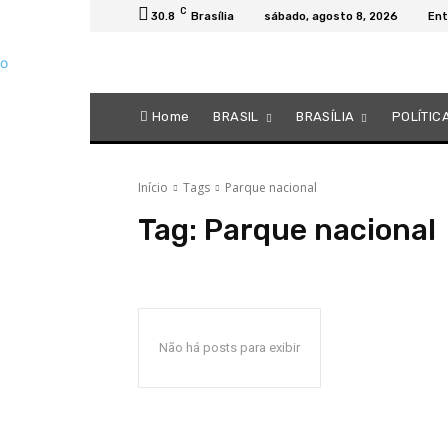
C
30.8
Brasília
sábado, agosto 8, 2026
Ent
Home
BRASIL
BRASÍLIA
POLÍTIC
Início
Tags
Parque nacional
Tag:
Parque nacional
Não há posts para exibir