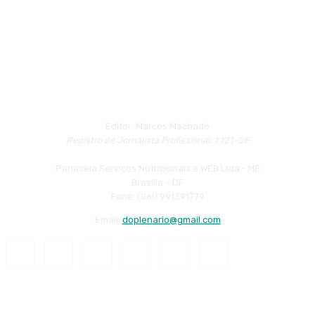
Editor: Marcos Machado
Registro de Jornalista Profissional: 1.121-DF
Panaceia Serviços Nutricionais e WEB Ltda.- ME
Brasília – DF
Fone: (06l) 991391779
Email:
doplenario@gmail.com