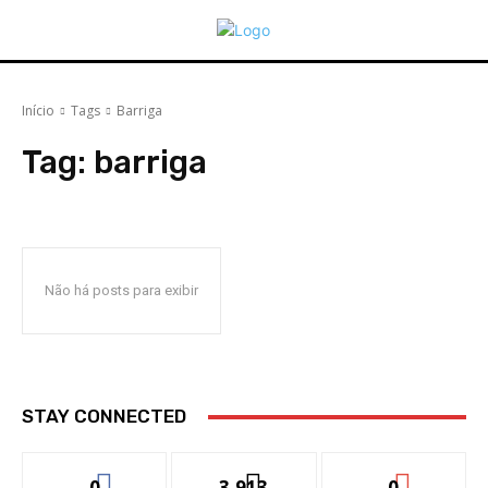
Início
Tags
Barriga
Tag:
barriga
Não há posts para exibir
STAY CONNECTED
0
3,913
0