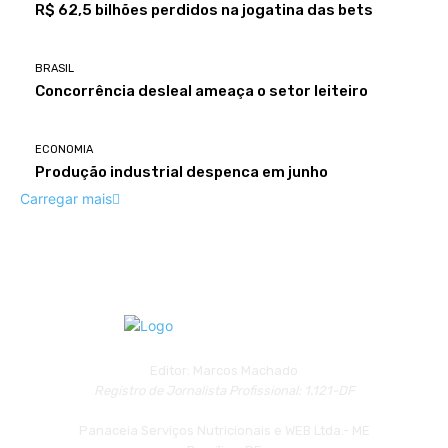
R$ 62,5 bilhões perdidos na jogatina das bets
BRASIL
Concorrência desleal ameaça o setor leiteiro
ECONOMIA
Produção industrial despenca em junho
Carregar mais
Editor: Marcos Machado
Registro de Jornalista Profissional: 1.121-DF
Panaceia Serviços Nutricionais e WEB Ltda.- ME