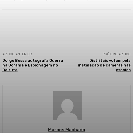
Facebook
WhatsApp
Telegram
ARTIGO ANTERIOR
PRÓXIMO ARTIGO
Jorge Bessa autografa Guerra
Distritais votam pela
na Ucrânia e Espionagem no
instalação de câmeras nas
Beirute
escolas
Marcos Machado