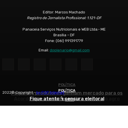
Editor: Marcos Machado
Registro de Jornalista Profissional: 1.121-DF
Panaceia Serviços Nutricionais e WEB Ltda.- ME
Brasília – DF
Fone: (06l) 991391779
Email:
doplenario@gmail.com
POLÍTICA
POLÍTICA
POLÍTICA
Pequenos produtores ganham mercado para os
2022© Copyright -
by POP Internet
Acordo Mercosul-UE amplia risco para o agro
Fique atento à censura eleitoral
artesanais
Início