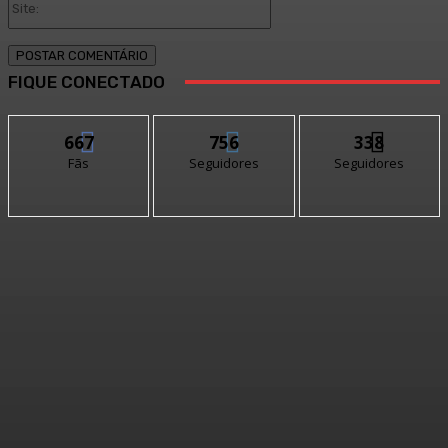
FIQUE CONECTADO
667
756
338
Fãs
Seguidores
Seguidores