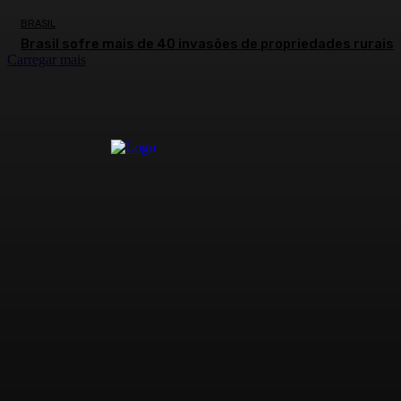
BRASIL
Brasil sofre mais de 40 invasões de propriedades rurais
Carregar mais