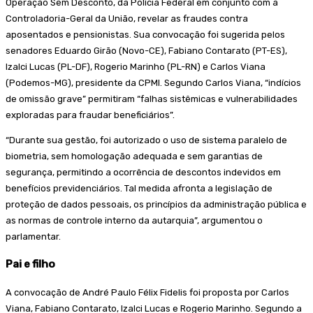
Operação Sem Desconto, da Polícia Federal em conjunto com a
Controladoria-Geral da União, revelar as fraudes contra
aposentados e pensionistas. Sua convocação foi sugerida pelos
senadores Eduardo Girão (Novo-CE), Fabiano Contarato (PT-ES),
Izalci Lucas (PL-DF), Rogerio Marinho (PL-RN) e Carlos Viana
(Podemos-MG), presidente da CPMI. Segundo Carlos Viana, “indícios
de omissão grave” permitiram “falhas sistêmicas e vulnerabilidades
exploradas para fraudar beneficiários”.
“Durante sua gestão, foi autorizado o uso de sistema paralelo de
biometria, sem homologação adequada e sem garantias de
segurança, permitindo a ocorrência de descontos indevidos em
benefícios previdenciários. Tal medida afronta a legislação de
proteção de dados pessoais, os princípios da administração pública e
as normas de controle interno da autarquia”, argumentou o
parlamentar.
Pai e filho
A convocação de André Paulo Félix Fidelis foi proposta por Carlos
Viana, Fabiano Contarato, Izalci Lucas e Rogerio Marinho. Segundo a