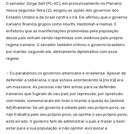
O senador Jorge Seif (PL-SC), em pronunciamento no Plenário
nessa segunda-feira (2), elogiou as ações dos governos dos
Estados Unidos e de Israel contra o Irã. Ele afirmou que o governo
iraniano financia grupos como Houthi, Hezbollah e Hamas. E
enfatizou que as manifestações promovidas pela população
desse país vinham sendo reprimidas com violência pelo próprio
regime iraniano. O senador também criticou o governo brasileiro
por manter, segundo ele, alinhamento diplomático com esse
regime.
— Eu parabenizo os governos americano e israelense. Apesar de
defender a soberania, o que estava acontecendo lá [no Irã] era
um massacre. As pessoas não têm armas para se defender.
Iranianos que fugiram do seu país por repressão, por opressão,
com medo, comemoraram em todo o mundo a queda do [aiatolá
Ali] Khamenei. Se um governo é odiado pelo seu próprio povo, se
não trabalha pelo seu próprio povo, se oprime o seu próprio povo,
está errado. O governo tem de administrar o país e trazer o bem-
estar para a sua população, e não oprimir, escravizar e