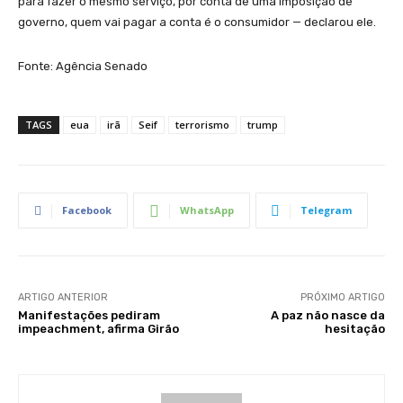
para fazer o mesmo serviço, por conta de uma imposição de
governo, quem vai pagar a conta é o consumidor — declarou ele.
Fonte: Agência Senado
TAGS
eua
irã
Seif
terrorismo
trump
Facebook
WhatsApp
Telegram
ARTIGO ANTERIOR
PRÓXIMO ARTIGO
Manifestações pediram
A paz não nasce da
impeachment, afirma Girão
hesitação