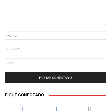
Comentário:
No
E-
mai
Sit
FIQUE CONECTADO