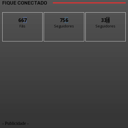
FIQUE CONECTADO
667
756
338
Fãs
Seguidores
Seguidores
- Publicidade -