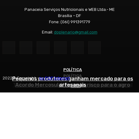
Panaceia Serviços Nutricionais e WEB Ltda.- ME
Brasília – DF
Fone: (06l) 991391779
Email:
doplenario@gmail.com
POLÍTICA
POLÍTICA
ARTIGOS
Pequenos produtores ganham mercado para os
2022© Copyright -
by POP Internet
TSE divulga critérios para propaganda eleitoral
Acordo Mercosul-UE amplia risco para o agro
artesanais
Início