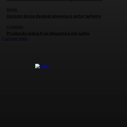
BRASIL
Concorrência desleal ameaça o setor leiteiro
ECONOMIA
Produção industrial despenca em junho
Carregar mais