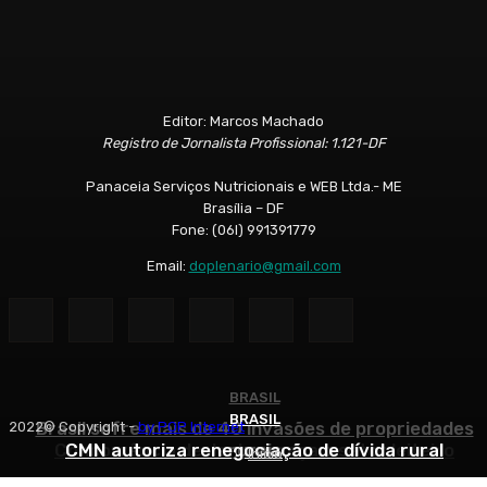
Editor: Marcos Machado
Registro de Jornalista Profissional: 1.121-DF
Panaceia Serviços Nutricionais e WEB Ltda.- ME
Brasília – DF
Fone: (06l) 991391779
Email:
doplenario@gmail.com
BRASIL
BRASIL
BRASIL
Brasil sofre mais de 40 invasões de propriedades
2022© Copyright -
by POP Internet
Concorrência desleal ameaça o setor leiteiro
CMN autoriza renegociação de dívida rural
rurais
Início