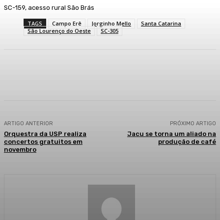
SC-159, acesso rural São Brás
TAGS
Campo Erê
Jorginho Mello
Santa Catarina
São Lourenço do Oeste
SC-305
Facebook
WhatsApp
Telegram
ARTIGO ANTERIOR
PRÓXIMO ARTIGO
Orquestra da USP realiza
Jacu se torna um aliado na
concertos gratuitos em
produção de café
novembro