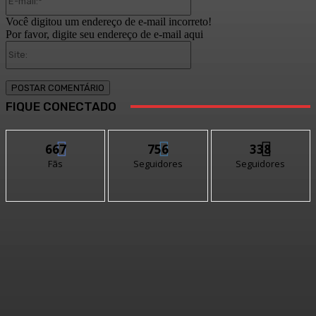
mail:*
Você digitou um endereço de e-mail incorreto!
Por favor, digite seu endereço de e-mail aqui
Site:
FIQUE CONECTADO
667
756
338
Fãs
Seguidores
Seguidores