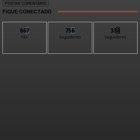
FIQUE CONECTADO
667
756
338
Fãs
Seguidores
Seguidores