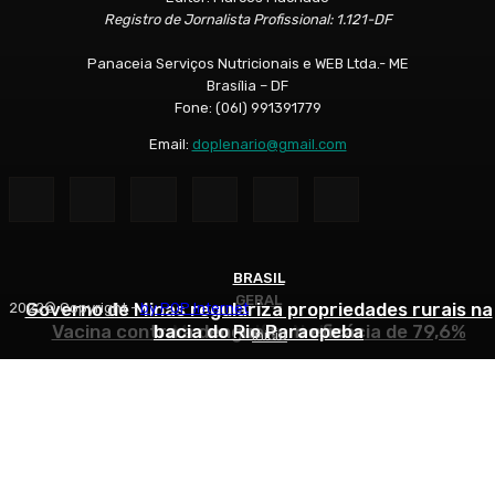
Registro de Jornalista Profissional: 1.121-DF
Panaceia Serviços Nutricionais e WEB Ltda.- ME
Brasília – DF
Fone: (06l) 991391779
Email:
doplenario@gmail.com
BRASIL
GERAL
GERAL
Governo de Minas regulariza propriedades rurais na
2022© Copyright -
by POP Internet
Vacina contra a dengue tem eficácia de 79,6%
bacia do Rio Paraopeba
Morre Delfim Netto
Início