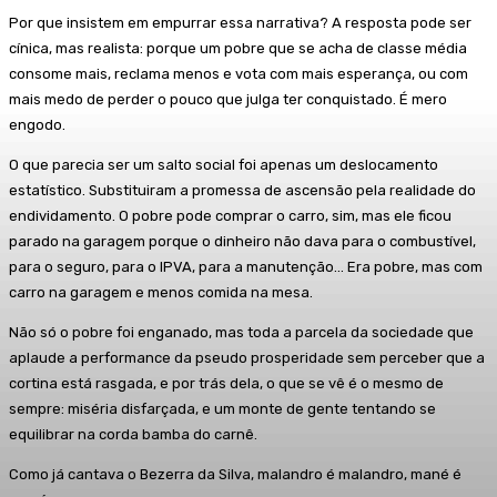
Por que insistem em empurrar essa narrativa? A resposta pode ser
cínica, mas realista: porque um pobre que se acha de classe média
consome mais, reclama menos e vota com mais esperança, ou com
mais medo de perder o pouco que julga ter conquistado. É mero
engodo.
O que parecia ser um salto social foi apenas um deslocamento
estatístico. Substituiram a promessa de ascensão pela realidade do
endividamento. O pobre pode comprar o carro, sim, mas ele ficou
parado na garagem porque o dinheiro não dava para o combustível,
para o seguro, para o IPVA, para a manutenção… Era pobre, mas com
carro na garagem e menos comida na mesa.
Não só o pobre foi enganado, mas toda a parcela da sociedade que
aplaude a performance da pseudo prosperidade sem perceber que a
cortina está rasgada, e por trás dela, o que se vê é o mesmo de
sempre: miséria disfarçada, e um monte de gente tentando se
equilibrar na corda bamba do carnê.
Como já cantava o Bezerra da Silva, malandro é malandro, mané é