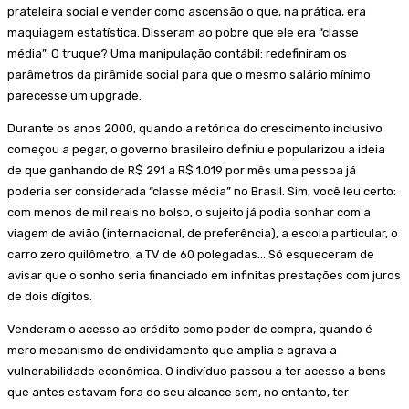
prateleira social e vender como ascensão o que, na prática, era
maquiagem estatística. Disseram ao pobre que ele era “classe
média”. O truque? Uma manipulação contábil: redefiniram os
parâmetros da pirâmide social para que o mesmo salário mínimo
parecesse um upgrade.
Durante os anos 2000, quando a retórica do crescimento inclusivo
começou a pegar, o governo brasileiro definiu e popularizou a ideia
de que ganhando de R$ 291 a R$ 1.019 por mês uma pessoa já
poderia ser considerada “classe média” no Brasil. Sim, você leu certo:
com menos de mil reais no bolso, o sujeito já podia sonhar com a
viagem de avião (internacional, de preferência), a escola particular, o
carro zero quilômetro, a TV de 60 polegadas… Só esqueceram de
avisar que o sonho seria financiado em infinitas prestações com juros
de dois dígitos.
Venderam o acesso ao crédito como poder de compra, quando é
mero mecanismo de endividamento que amplia e agrava a
vulnerabilidade econômica. O indivíduo passou a ter acesso a bens
que antes estavam fora do seu alcance sem, no entanto, ter