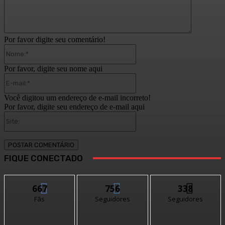
Por favor digite seu comentário!
Nome:*
Por favor, digite seu nome aqui
E-
mail:*
Você digitou um endereço de e-mail incorreto!
Por favor, digite seu endereço de e-mail aqui
Site:
FIQUE CONECTADO
667
756
338
Fãs
Seguidores
Seguidores