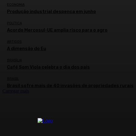
ECONOMIA
Produção industrial despenca em junho
POLÍTICA
Acordo Mercosul-UE amplia risco para o agro
ARTIGOS
A dimensão do Eu
BRASÍLIA
Café Som Viola celebra o dia dos pais
BRASIL
Brasil sofre mais de 40 invasões de propriedades rurais
Carregar mais