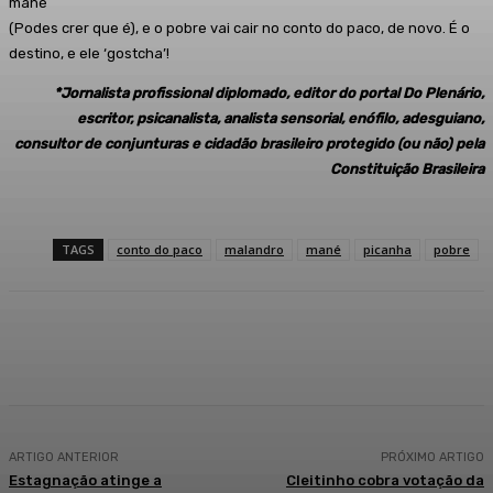
mané
(Podes crer que é), e o pobre vai cair no conto do paco, de novo. É o
destino, e ele ‘gostcha’!
*Jornalista profissional diplomado, editor do portal Do Plenário,
escritor, psicanalista, analista sensorial, enófilo, adesguiano,
consultor de conjunturas e cidadão brasileiro protegido (ou não) pela
Constituição Brasileira
TAGS
conto do paco
malandro
mané
picanha
pobre
Facebook
WhatsApp
Telegram
ARTIGO ANTERIOR
PRÓXIMO ARTIGO
Estagnação atinge a
Cleitinho cobra votação da