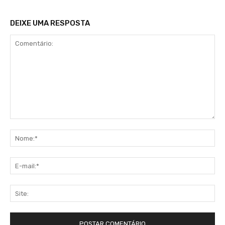
DEIXE UMA RESPOSTA
Comentário:
No
E-
mai
Sit