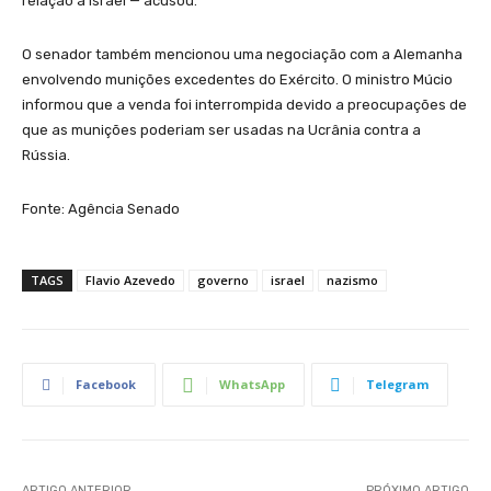
relação a Israel — acusou.
O senador também mencionou uma negociação com a Alemanha
envolvendo munições excedentes do Exército. O ministro Múcio
informou que a venda foi interrompida devido a preocupações de
que as munições poderiam ser usadas na Ucrânia contra a
Rússia.
Fonte: Agência Senado
TAGS
Flavio Azevedo
governo
israel
nazismo
Facebook
WhatsApp
Telegram
ARTIGO ANTERIOR
PRÓXIMO ARTIGO