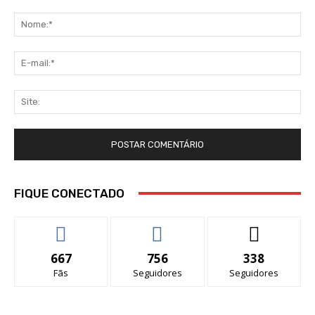
Comentário:
No
E-
mai
Sit
FIQUE CONECTADO
667
756
338
Fãs
Seguidores
Seguidores