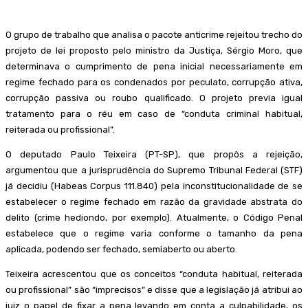
O grupo de trabalho que analisa o pacote anticrime rejeitou trecho do
projeto de lei proposto pelo ministro da Justiça, Sérgio Moro, que
determinava o cumprimento de pena inicial necessariamente em
regime fechado para os condenados por peculato, corrupção ativa,
corrupção passiva ou roubo qualificado. O projeto previa igual
tratamento para o réu em caso de “conduta criminal habitual,
reiterada ou profissional”.
O deputado Paulo Teixeira (PT-SP), que propôs a rejeição,
argumentou que a jurisprudência do Supremo Tribunal Federal (STF)
já decidiu (Habeas Corpus 111.840) pela inconstitucionalidade de se
estabelecer o regime fechado em razão da gravidade abstrata do
delito (crime hediondo, por exemplo). Atualmente, o Código Penal
estabelece que o regime varia conforme o tamanho da pena
aplicada, podendo ser fechado, semiaberto ou aberto.
Teixeira acrescentou que os conceitos “conduta habitual, reiterada
ou profissional” são “imprecisos” e disse que a legislação já atribui ao
juiz o papel de fixar a pena levando em conta a culpabilidade, os