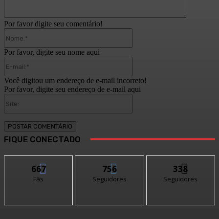
Por favor digite seu comentário!
Nome:*
Por favor, digite seu nome aqui
E-
mail:*
Você digitou um endereço de e-mail incorreto!
Por favor, digite seu endereço de e-mail aqui
Site:
FIQUE CONECTADO
667
756
338
Fãs
Seguidores
Seguidores