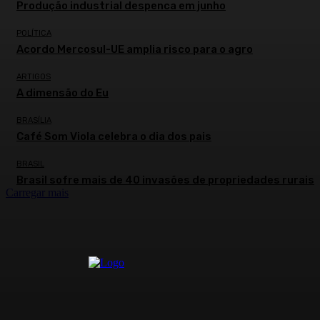
Produção industrial despenca em junho
POLÍTICA
Acordo Mercosul-UE amplia risco para o agro
ARTIGOS
A dimensão do Eu
BRASÍLIA
Café Som Viola celebra o dia dos pais
BRASIL
Brasil sofre mais de 40 invasões de propriedades rurais
Carregar mais