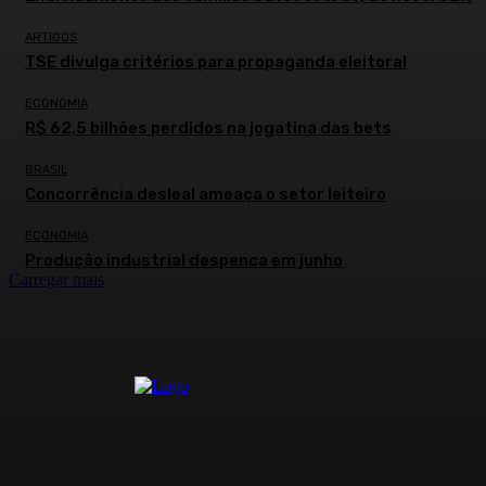
ARTIGOS
TSE divulga critérios para propaganda eleitoral
ECONOMIA
R$ 62,5 bilhões perdidos na jogatina das bets
BRASIL
Concorrência desleal ameaça o setor leiteiro
ECONOMIA
Produção industrial despenca em junho
Carregar mais