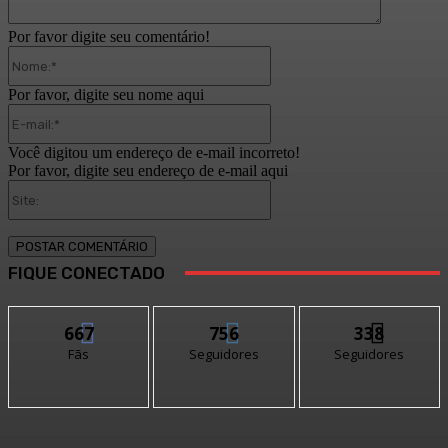
Por favor digite seu comentário!
Nome:*
Por favor, digite seu nome aqui
E-
mail:*
Você digitou um endereço de e-mail incorreto!
Por favor, digite seu endereço de e-mail aqui
Site:
FIQUE CONECTADO
667
756
338
Fãs
Seguidores
Seguidores