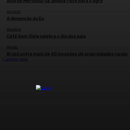
Acordo Mercosul-UE amplia risco para o agro
ARTIGOS
A dimensão do Eu
BRASÍLIA
Café Som Viola celebra o dia dos pais
BRASIL
Brasil sofre mais de 40 invasões de propriedades rurais
Carregar mais