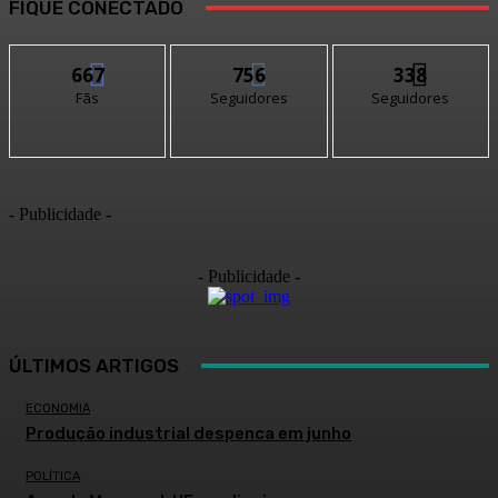
FIQUE CONECTADO
667
756
338
Fãs
Seguidores
Seguidores
- Publicidade -
- Publicidade -
ÚLTIMOS ARTIGOS
ECONOMIA
Produção industrial despenca em junho
POLÍTICA