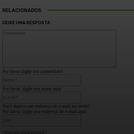
RELACIONADOS
DEIXE UMA RESPOSTA
Comentár
Por favor digite seu comentário!
Nome:*
Por favor, digite seu nome aqui
E-
mail:*
Você digitou um endereço de e-mail incorreto!
Por favor, digite seu endereço de e-mail aqui
Site: