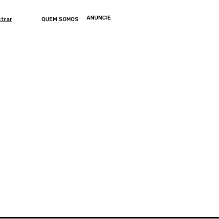
ANUNCIE
strar
QUEM SOMOS
ONOMIA
ARTIGOS
ENTRETENIMENTO
MUNDO
GERAL