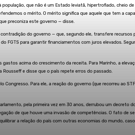
 população, que não é um Estado leviatã, hipertrofiado, cheio d
fendemos o mérito. O mérito significa que aquele que tem a capa
 que preconiza este governo — disse.
ntradição do governo — que, segundo ele, transfere recursos pú
s do FGTS para garantir financiamentos com juros elevados. Seg
s gastos acima do crescimento da receita. Para Marinho, a elev
a Rousseff e disse que o país repete erros do passado.
Congresso. Para ele, a reação do governo (que recorreu ao STF 
rlamento, pela primeira vez em 30 anos, derrubou um decreto do 
gação de que houve uma invasão de competências. O fato de se 
equilibrar a relação do país com outras economias do mundo, cas