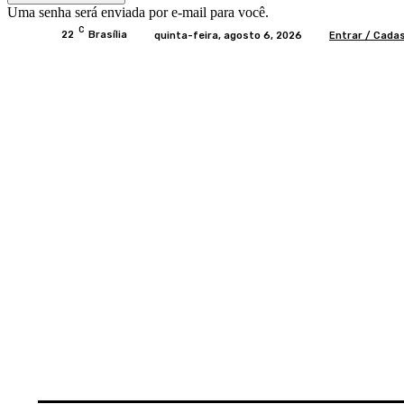
Uma senha será enviada por e-mail para você.
C
22
Brasília
quinta-feira, agosto 6, 2026
Entrar / Cada
Home
BRASIL
BRASÍLIA
POLÍTICA
EC