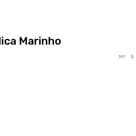
lica Marinho
0
307