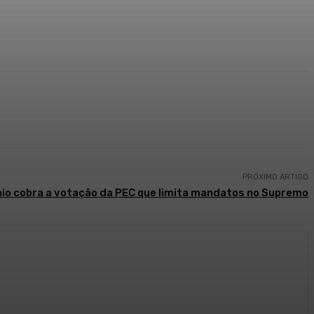
PRÓXIMO ARTIGO
nio cobra a votação da PEC que limita mandatos no Supremo