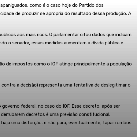
e apaniguados, como é o caso hoje do Partido dos
cidade de produzir se apropria do resultado dessa produção. A
blicos aos mais ricos. O parlamentar citou dados que indicam
undo o senador, essas medidas aumentam a dívida pública e
ação de impostos como o IOF atinge principalmente a população
contra a decisão) representa uma tentativa de deslegitimar o
governo federal, no caso do IOF. Esse decreto, após ser
derrubarem decretos é uma previsão constitucional,
o haja uma distorção, e não para, eventualmente, tapar rombos