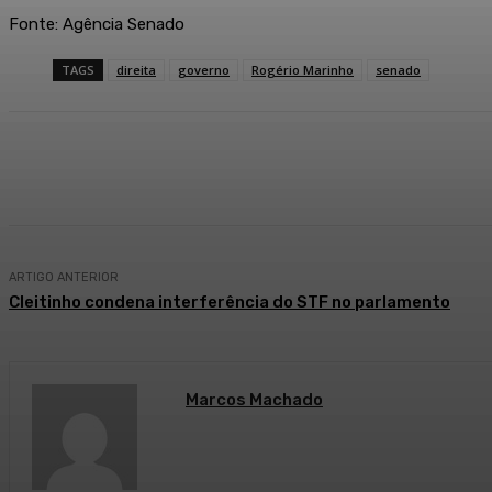
Fonte: Agência Senado
TAGS
direita
governo
Rogério Marinho
senado
Compartilhado
Facebook
WhatsApp
ARTIGO ANTERIOR
Cleitinho condena interferência do STF no parlamento
Marcos Machado