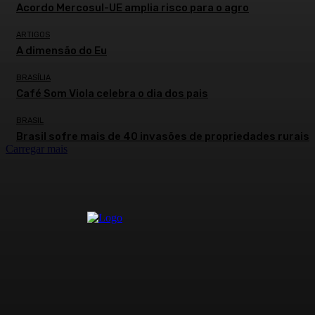
Acordo Mercosul-UE amplia risco para o agro
ARTIGOS
A dimensão do Eu
BRASÍLIA
Café Som Viola celebra o dia dos pais
BRASIL
Brasil sofre mais de 40 invasões de propriedades rurais
Carregar mais