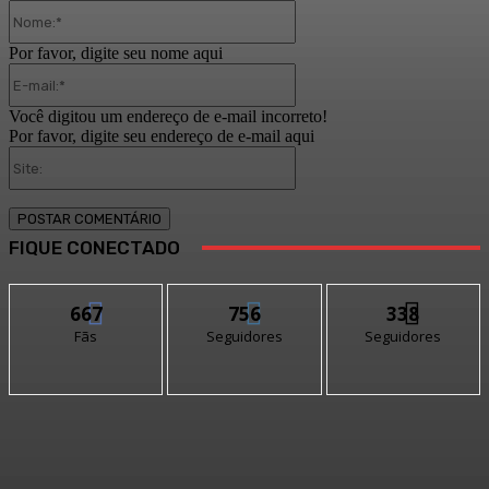
Nome:*
Por favor, digite seu nome aqui
E-
mail:*
Você digitou um endereço de e-mail incorreto!
Por favor, digite seu endereço de e-mail aqui
Site:
FIQUE CONECTADO
667
756
338
Fãs
Seguidores
Seguidores