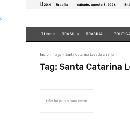
C
20.4
Brasília
sábado, agosto 8, 2026
Ent
Home
BRASIL
BRASÍLIA
POLÍTIC
Início
Tags
Santa Catarina Levada a Sério
Tag:
Santa Catarina L
Não há posts para exibir