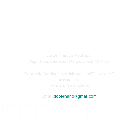
Editor: Marcos Machado
Registro de Jornalista Profissional: 1.121-DF
Panaceia Serviços Nutricionais e WEB Ltda.- ME
Brasília – DF
Fone: (06l) 991391779
Email:
doplenario@gmail.com